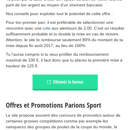
parti de ton argent au moyen d’un virement bancaire.
Nos conseils pour exploiter tout le potentiel de cette offre :
Pour ton premier pari, il est préférable de sélectionner une
rencontre avec une
cote
aux alentours de 2,00. C’est un résultat
suffisamment probable et tu double la mise en cas de victoire.
Attention, le site te rembourse seulement 80% du montant de ta
mise depuis fin août 2017, au lieu de 100%.
Tu l’auras compris si tu veux profiter du remboursement
maximal de 100 €, il faut donc que tu places ta première mise à
hauteur de 125 €.
Obtenir le bonus
Offres et Promotions Parions Sport
Le site propose souvent des concours de pronostics autour de
certaines grosses compétitions comme par exemple les
vainqueurs des groupes de poules de la coupe du monde, le