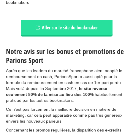
bookmakers
Aller sur le site du bookmaker
Notre avis sur les bonus et promotions de
Parions Sport
Après que les leaders du marché francophone aient adopté le
remboursement en cash, ParionsSport a aussi opté pour la
formule du remboursement en cash en cas de 1er pari perdu.
Mais voilà depuis fin Septembre 2017,
le site reverse
seulement 80% de la mise au lieu des 100%
habituellement
pratiqué par les autres bookmakers.
Ce n’est pas forcément la meilleure décision en matière de
marketing, car cela peut apparaitre comme pas très généreux
envers les nouveaux parieurs.
Concernant les promos régulières, la disparition des e-crédits