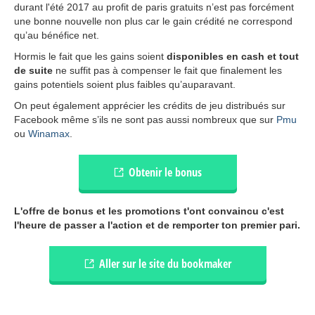
durant l'été 2017 au profit de paris gratuits n’est pas forcément
une bonne nouvelle non plus car le gain crédité ne correspond
qu’au bénéfice net.
Hormis le fait que les gains soient
disponibles en cash et tout
de suite
ne suffit pas à compenser le fait que finalement les
gains potentiels soient plus faibles qu’auparavant.
On peut également apprécier les crédits de jeu distribués sur
Facebook même s’ils ne sont pas aussi nombreux que sur
Pmu
ou
Winamax
.
Obtenir le bonus
L'offre de bonus et les promotions t'ont convaincu c'est
l'heure de passer a l'action et de remporter ton premier pari.
Aller sur le site du bookmaker