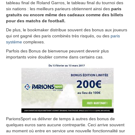
tableau final de Roland Garros, le tableau final du tournoi des
six nations : les meilleurs parieurs obtiennent ainsi des
paris
gratuits ou encore même des cadeaux comme des billets
pour des matchs de football.
De plus, le bookmaker distribue souvent des bonus aux joueurs
qui ont gagné des paris combinés très risqués, ou des
paris
système
complexes.
Parfois des Bonus de bienvenue peuvent devenir plus
importants voire doubler comme dans certains cas.
ParionsSport va délivrer de temps à autres des bonus de
quelques euros sans aucune contrepartie. Ceci arrive souvent
au moment où entre en service une nouvelle fonctionnalité sur