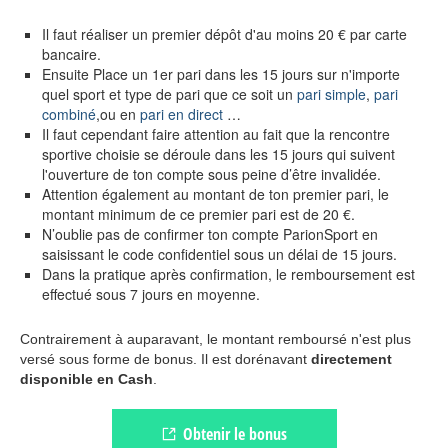
Il faut réaliser un premier dépôt d'au moins 20 € par carte
bancaire.
Ensuite Place un 1er pari dans les 15 jours sur n'importe
quel sport et type de pari que ce soit un
pari simple
,
pari
combiné
,ou en
pari en direct
…
Il faut cependant faire attention au fait que la rencontre
sportive choisie se déroule dans les 15 jours qui suivent
l'ouverture de ton compte sous peine d’être invalidée.
Attention également au montant de ton premier pari, le
montant minimum de ce premier pari est de 20 €.
N’oublie pas de confirmer ton compte ParionSport en
saisissant le code confidentiel sous un délai de 15 jours.
Dans la pratique après confirmation, le remboursement est
effectué sous 7 jours en moyenne.
Contrairement à auparavant, le montant remboursé n'est plus
versé sous forme de bonus. Il est dorénavant
directement
disponible en Cash
.
Obtenir le bonus