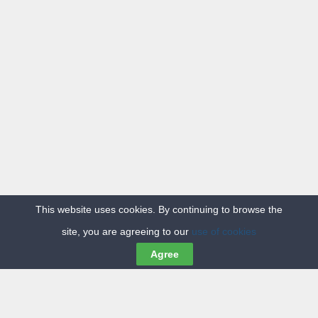
This website uses cookies. By continuing to browse the
site, you are agreeing to our
use of cookies
Agree
Bons Plans Paris Sportifs