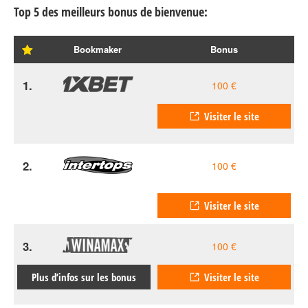
Top 5 des meilleurs bonus de bienvenue:
Bookmaker
Bonus
1.
100 €
Visiter le site
2.
100 €
Visiter le site
3.
100 €
Plus d’infos sur les bonus
Visiter le site