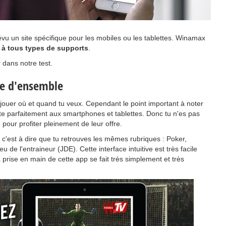
évu un site spécifique pour les mobiles ou les tablettes. Winamax
 à tous types de supports
.
dans notre test.
ue d'ensemble
ir jouer où et quand tu veux. Cependant le point important à noter
te parfaitement aux smartphones et tablettes. Donc tu n'es pas
 pour profiter pleinement de leur offre.
, c'est à dire que tu retrouves les mêmes rubriques : Poker,
u de l'entraineur (JDE). Cette interface intuitive est très facile
la prise en main de cette app se fait très simplement et très