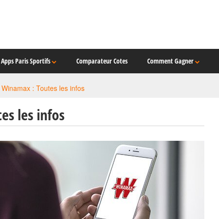
Apps Paris Sportifs
Comparateur Cotes
Comment Gagner
 Winamax : Toutes les infos
s les infos