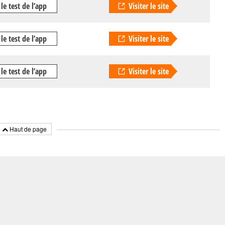
 le test de l’app
Visiter le site
 le test de l’app
Visiter le site
 le test de l’app
Visiter le site
Haut de page