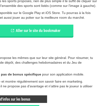
 les sports proposés, rien de plus simple il te suffit de cliquer sur
l'ensemble des sports sont listés (comme sur l'image à gauche).
isponible sur le Google Play et iOS Store. Tu pourras à la fois
s et aussi jouer au poker sur la meilleure room du marché.
Aller sur le site du bookmaker
ropose les mêmes que sur leur site général. Pour résumer, tu
 de dépôt, des challenges hebdomadaires et du Jeu de
e
pas de bonus spécifique
pour son application mobile.
 et montre réguliérement son savoir faire en marketing.
l ne propose pas d'avantage et n'attire pas le joueur à utiliser
d’infos sur les bonus