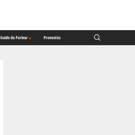
Guide du Parieur
Pronostics