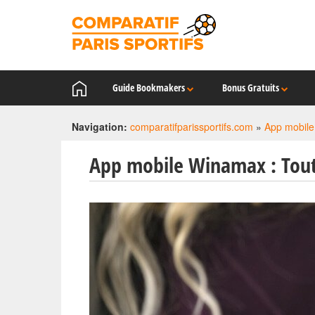
Guide Bookmakers
Bonus Gratuits
Navigation:
comparatifparissportifs.com
»
App mobile
App mobile Winamax : Toute