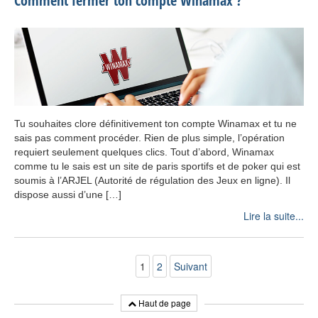
Comment fermer ton compte Winamax ?
Tu souhaites clore définitivement ton compte Winamax et tu ne
sais pas comment procéder. Rien de plus simple, l’opération
requiert seulement quelques clics. Tout d’abord, Winamax
comme tu le sais est un site de paris sportifs et de poker qui est
soumis à l’ARJEL (Autorité de régulation des Jeux en ligne). Il
dispose aussi d’une […]
Lire la suite...
1
2
Suivant
Haut de page