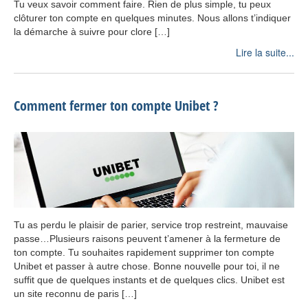
Tu veux savoir comment faire. Rien de plus simple, tu peux
clôturer ton compte en quelques minutes. Nous allons t’indiquer
la démarche à suivre pour clore […]
Lire la suite...
Comment fermer ton compte Unibet ?
Tu as perdu le plaisir de parier, service trop restreint, mauvaise
passe…Plusieurs raisons peuvent t’amener à la fermeture de
ton compte. Tu souhaites rapidement supprimer ton compte
Unibet et passer à autre chose. Bonne nouvelle pour toi, il ne
suffit que de quelques instants et de quelques clics. Unibet est
un site reconnu de paris […]