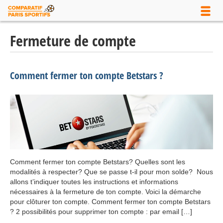
Fermeture de compte
Comment fermer ton compte Betstars ?
Comment fermer ton compte Betstars? Quelles sont les
modalités à respecter? Que se passe t-il pour mon solde? Nous
allons t’indiquer toutes les instructions et informations
nécessaires à la fermeture de ton compte. Voici la démarche
pour clôturer ton compte. Comment fermer ton compte Betstars
? 2 possibilités pour supprimer ton compte : par email […]