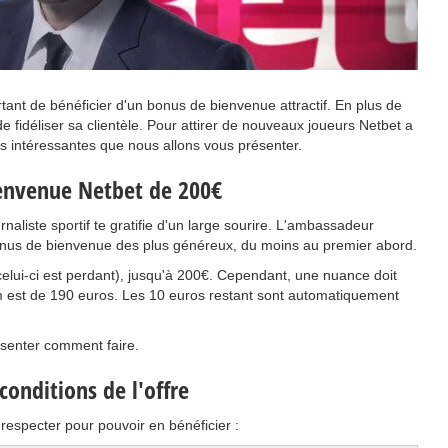
ortant de bénéficier d'un bonus de bienvenue attractif. En plus de
e fidéliser sa clientèle. Pour attirer de nouveaux joueurs Netbet a
s intéressantes que nous allons vous présenter.
envenue Netbet de 200€
rnaliste sportif te gratifie d'un large sourire. L'ambassadeur
bonus de bienvenue des plus généreux, du moins au premier abord.
 celui-ci est perdant), jusqu'à 200€. Cependant, une nuance doit
 est de 190 euros. Les 10 euros restant sont automatiquement
résenter comment faire.
onditions de l'offre
respecter pour pouvoir en bénéficier :