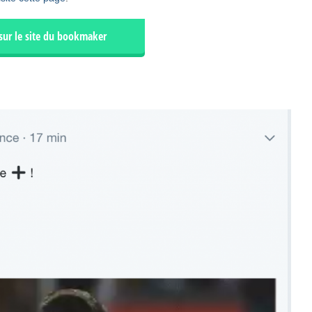
 sur le site du bookmaker