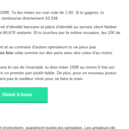
100€. Tu les mises sur une cote de 1,50. Si tu gagnes, tu
e rembourse directement 33,33€.
evé d'identité bancaire et pièce d'identité au service client Netbet.
es 66,67€ restants. Et tu touches par la même occasion, les 10€ de
 et au contraire d'autres opérateurs tu ne peux pas
ix fois
cette somme sur des paris avec des cotes d'au moins
dans le cas de l'exemple, tu dois miser 100€ au moins 6 fois sur
re un premier pari plutôt faible. De plus, pour un nouveau joueur
nt pas le meilleur choix pour se faire la main.
Obtenir le bonus
 et promotions quasiment toutes les semaines. Les amateurs de