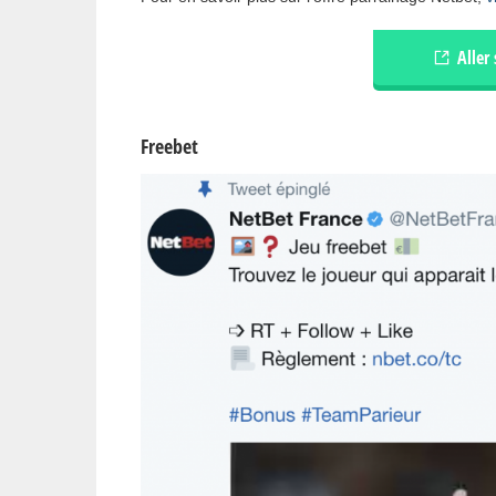
Aller
Freebet