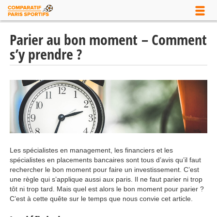
Parier au bon moment – Comment
s’y prendre ?
Les spécialistes en management, les financiers et les
spécialistes en placements bancaires sont tous d’avis qu’il faut
rechercher le bon moment pour faire un investissement. C’est
une règle qui s’applique aussi aux paris. Il ne faut parier ni trop
tôt ni trop tard. Mais quel est alors le bon moment pour parier ?
C’est à cette quête sur le temps que nous convie cet article.