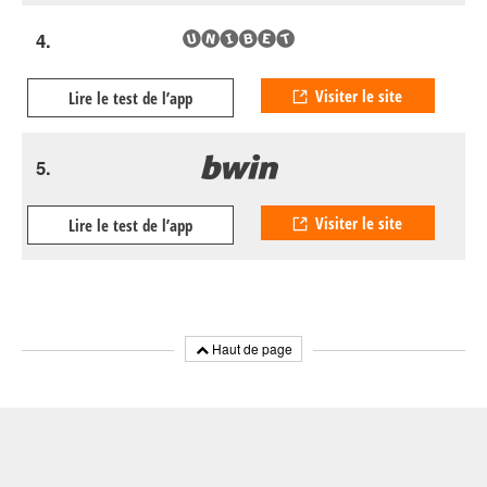
4.
Visiter le site
Lire le test de l’app
5.
Visiter le site
Lire le test de l’app
Haut de page