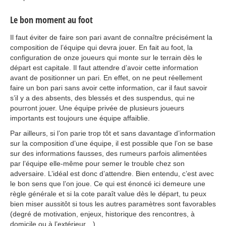
Le bon moment au foot
Il faut éviter de faire son pari avant de connaître précisément la
composition de l’équipe qui devra jouer. En fait au foot, la
configuration de onze joueurs qui monte sur le terrain dès le
départ est capitale. Il faut attendre d’avoir cette information
avant de positionner un pari. En effet, on ne peut réellement
faire un bon pari sans avoir cette information, car il faut savoir
s’il y a des absents, des blessés et des suspendus, qui ne
pourront jouer. Une équipe privée de plusieurs joueurs
importants est toujours une équipe affaiblie.
Par ailleurs, si l’on parie trop tôt et sans davantage d’information
sur la composition d’une équipe, il est possible que l’on se base
sur des informations fausses, des rumeurs parfois alimentées
par l’équipe elle-même pour semer le trouble chez son
adversaire. L’idéal est donc d’attendre. Bien entendu, c’est avec
le bon sens que l’on joue. Ce qui est énoncé ici demeure une
règle générale et si la cote paraît value dès le départ, tu peux
bien miser aussitôt si tous les autres paramètres sont favorables
(degré de motivation, enjeux, historique des rencontres, à
domicile ou à l’extérieur…)