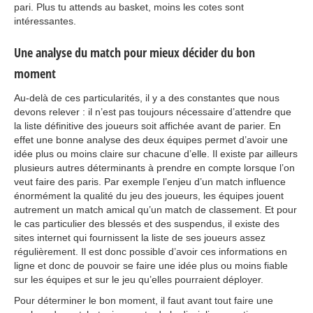
pari. Plus tu attends au basket, moins les cotes sont
intéressantes.
Une analyse du match pour mieux décider du bon
moment
Au-delà de ces particularités, il y a des constantes que nous
devons relever : il n’est pas toujours nécessaire d’attendre que
la liste définitive des joueurs soit affichée avant de parier. En
effet une bonne analyse des deux équipes permet d’avoir une
idée plus ou moins claire sur chacune d’elle. Il existe par ailleurs
plusieurs autres déterminants à prendre en compte lorsque l’on
veut faire des paris. Par exemple l’enjeu d’un match influence
énormément la qualité du jeu des joueurs, les équipes jouent
autrement un match amical qu’un match de classement. Et pour
le cas particulier des blessés et des suspendus, il existe des
sites internet qui fournissent la liste de ses joueurs assez
régulièrement. Il est donc possible d’avoir ces informations en
ligne et donc de pouvoir se faire une idée plus ou moins fiable
sur les équipes et sur le jeu qu’elles pourraient déployer.
Pour déterminer le bon moment, il faut avant tout faire une