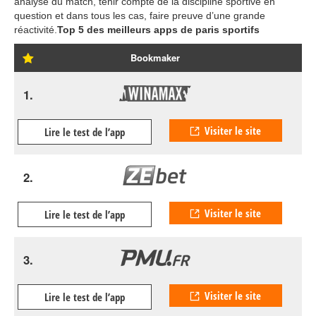
analyse du match, tenir compte de la discipline sportive en
question et dans tous les cas, faire preuve d’une grande
réactivité.
Top 5 des meilleurs apps de paris sportifs
Bookmaker
1.
Visiter le site
Lire le test de l’app
2.
Visiter le site
Lire le test de l’app
3.
Visiter le site
Lire le test de l’app