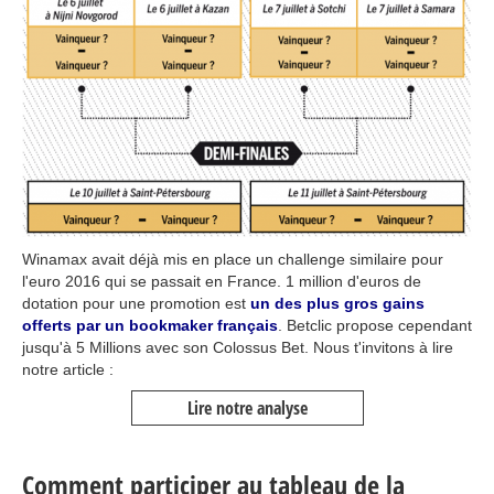
Winamax avait déjà mis en place un challenge similaire pour
l'euro 2016 qui se passait en France. 1 million d'euros de
dotation pour une promotion est
un des plus gros gains
offerts par un bookmaker français
. Betclic propose cependant
jusqu'à 5 Millions avec son Colossus Bet. Nous t'invitons à lire
notre article :
Lire notre analyse
Comment participer au tableau de la