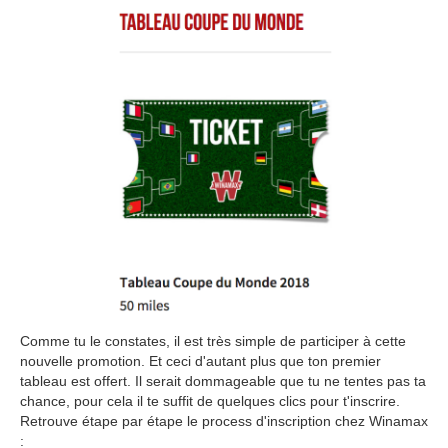
Comme tu le constates, il est très simple de participer à cette
nouvelle promotion. Et ceci d'autant plus que ton premier
tableau est offert. Il serait dommageable que tu ne tentes pas ta
chance, pour cela il te suffit de quelques clics pour t'inscrire.
Retrouve étape par étape le process d'inscription chez Winamax
: