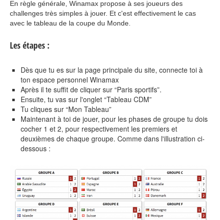
En règle générale, Winamax propose à ses joueurs des
challenges très simples à jouer. Et c'est effectivement le cas
avec le tableau de la coupe du Monde.
Les étapes :
Dès que tu es sur la page principale du site, connecte toi à
ton espace personnel Winamax
Après il te suffit de cliquer sur “Paris sportifs”.
Ensuite, tu vas sur l'onglet “Tableau CDM”
Tu cliques sur “Mon Tableau”
Maintenant à toi de jouer, pour les phases de groupe tu dois
cocher 1 et 2, pour respectivement les premiers et
deuxièmes de chaque groupe. Comme dans l'illustration ci-
dessous :