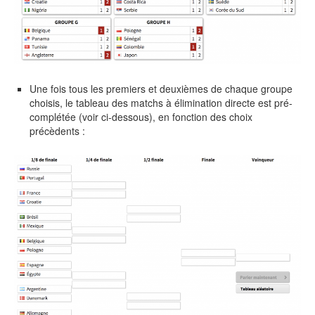
Une fois tous les premiers et deuxièmes de chaque groupe
choisis, le tableau des matchs à élimination directe est pré-
complétée (voir ci-dessous), en fonction des choix
précèdents :