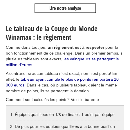
Lire notre analyse
Le tableau de la Coupe du Monde
Winamax : le règlement
Comme dans tout jeu,
un règlement est à respecter
pour le
bon fonctionnement de ce challenge. Dans un premier temps, si
plusieurs tableaux sont exacts,
les vainqueurs se partagent le
million d'euros
.
A contrario, si aucun tableau n'est exact, rien n'est perdu! En
effet, le
tableau ayant cumulé le plus de points remportera 10
000 euros
. Dans le cas, où plusieurs tableaux aient le même
nombre de points, ils se partagent la dotation.
Comment sont calculés les points? Voici le barème :
Équipes qualifiées en 1/8 de finale : 1 point par équipe
De plus pour les équipes qualifiées à la bonne position