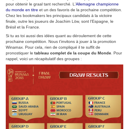
pour obtenir le graal tant recherché. L'
Allemagne championne
du monde en titre
et un des favoris de la prochaine compétition.
Chez les bookmakers les principaux candidats à la victoire
finale, outre les joueurs de Joachim Löw, sont l'Espagne, le
Brésil et la France.
Si tu as toi aussi des idées quant au déroulement de cette
prochaine compétition. Nous t'invitons à jouer à la promotion
Winamax. Pour cela, rien de compliqué il te suffit de
pronostiquer le
tableau complet de la coupe du Monde
. Pour
rappel, voici un récapitulatif des groupes :