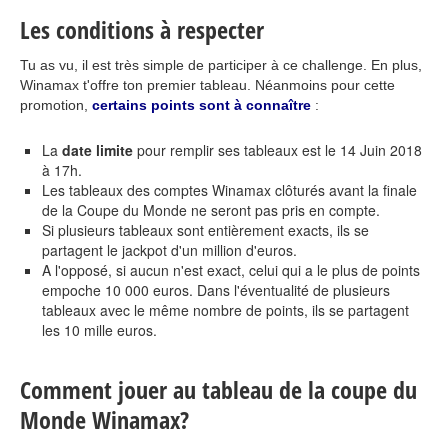
Les conditions à respecter
Tu as vu, il est très simple de participer à ce challenge. En plus,
Winamax t'offre ton premier tableau. Néanmoins pour cette
promotion,
certains points sont à connaître
:
La
date limite
pour remplir ses tableaux est le 14 Juin 2018
à 17h.
Les tableaux des comptes Winamax clôturés avant la finale
de la Coupe du Monde ne seront pas pris en compte.
Si plusieurs tableaux sont entièrement exacts, ils se
partagent le jackpot d'un million d'euros.
A l'opposé, si aucun n'est exact, celui qui a le plus de points
empoche 10 000 euros. Dans l'éventualité de plusieurs
tableaux avec le même nombre de points, ils se partagent
les 10 mille euros.
Comment jouer au tableau de la coupe du
Monde Winamax?