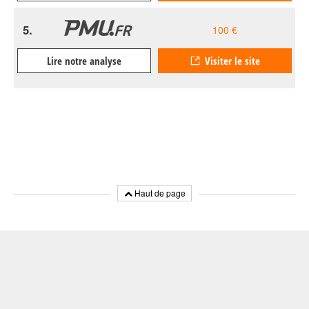
5.
100 €
Lire notre analyse
Visiter le site
Haut de page