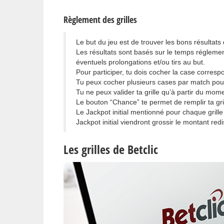
Règlement des grilles
Le but du jeu est de trouver les bons résultat
Les résultats sont basés sur le temps réglem
éventuels prolongations et/ou tirs au but.
Pour participer, tu dois cocher la case corres
Tu peux cocher plusieurs cases par match po
Tu ne peux valider ta grille qu’à partir du mo
Le bouton “Chance” te permet de remplir ta gril
Le Jackpot initial mentionné pour chaque gril
Jackpot initial viendront grossir le montant red
Les grilles de Betclic