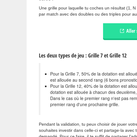
Une grille pour laquelle tu coches un résultat (1, 
par match avec des doubles ou des triples pour a
Aller
Les deux types de jeu : Grille 7 et Grille 12
Pour la Grille 7, 50% de la dotation est allo
est allouée au second rang (6 bons pronostic
Pour la Grille 12, 40% de la dotation est all
dotation est allouée à chacun des deuxième, 
Dans le cas où le premier rang n'est pas remp
premier rang d'une prochaine grille.
Pendant la validation, tu peux choisir de jouer votre 
souhaites investir dans celle-ci et partage-la avec 
demandé. Pour ce faire, il te suffit de partager l'ad