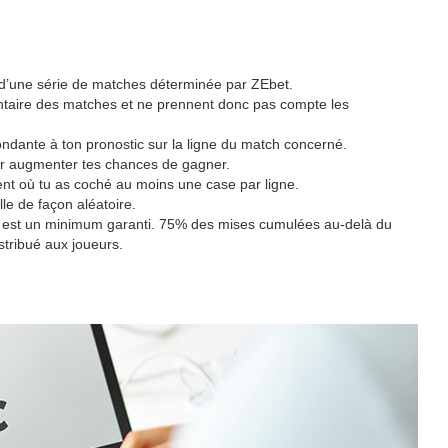
s d’une série de matches déterminée par ZEbet.
entaire des matches et ne prennent donc pas compte les
pondante à ton pronostic sur la ligne du match concerné.
ur augmenter tes chances de gagner.
ment où tu as coché au moins une case par ligne.
le de façon aléatoire.
le est un minimum garanti. 75% des mises cumulées au-delà du
istribué aux joueurs.