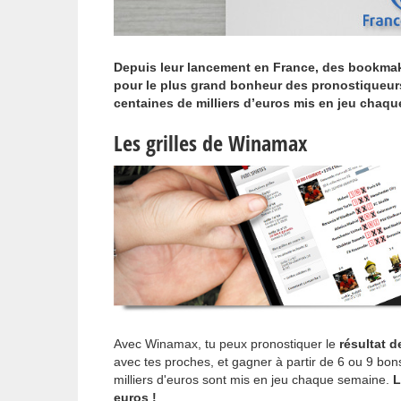
Depuis leur lancement en France, des bookmake
pour le plus grand bonheur des pronostiqueurs
centaines de milliers d’euros mis en jeu chaqu
Les grilles de Winamax
Avec Winamax, tu peux pronostiquer le
résultat 
avec tes proches, et gagner à partir de 6 ou 9 bons 
milliers d'euros sont mis en jeu chaque semaine.
L
euros !