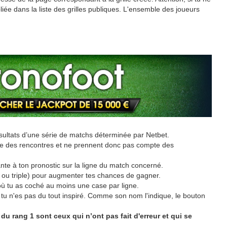
ubliée dans la liste des grilles publiques. L'ensemble des joueurs
sultats d’une série de matchs déterminée par Netbet.
ire des rencontres et ne prennent donc pas compte des
ante à ton pronostic sur la ligne du match concerné.
 ou triple) pour augmenter tes chances de gagner.
 où tu as coché au moins une case par ligne.
 tu n'es pas du tout inspiré. Comme son nom l'indique, le bouton
du rang 1 sont ceux qui n’ont pas fait d'erreur et qui se