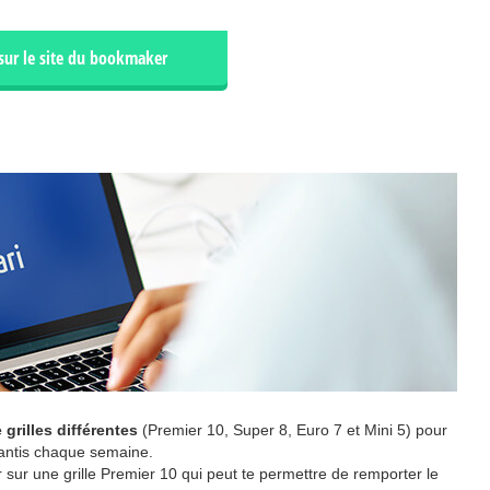
 sur le site du bookmaker
 grilles différentes
(Premier 10, Super 8, Euro 7 et Mini 5) pour
rantis chaque semaine.
r sur une grille Premier 10 qui peut te permettre de remporter le